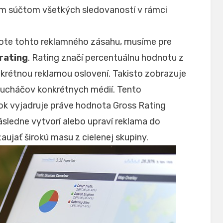
m súčtom všetkých sledovaností v rámci
note tohto reklamného zásahu, musíme pre
rating
. Rating značí percentuálnu hodnotu z
onkrétnou reklamou oslovení. Takisto zobrazuje
slucháčov konkrétnych médií. Tento
ok vyjadruje práve hodnota Gross Rating
ásledne vytvorí alebo upraví reklama do
ujať širokú masu z cielenej skupiny.