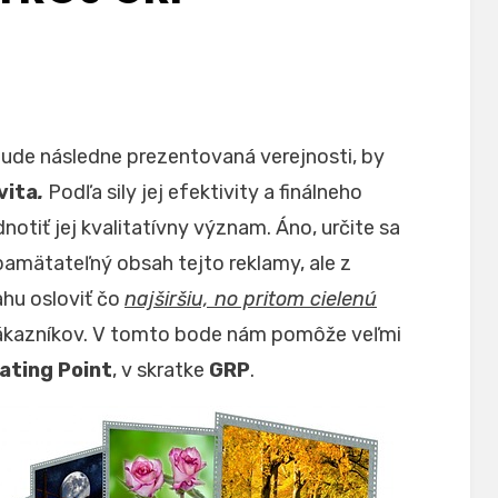
bude následne prezentovaná verejnosti, by
vita
.
Podľa sily jej efektivity a finálneho
tiť jej kvalitatívny význam. Áno, určite sa
amätateľný obsah tejto reklamy, ale z
ahu osloviť čo
najširšiu, no pritom cielenú
 zákazníkov. V tomto bode nám pomôže veľmi
ating Point
, v skratke
GRP
.