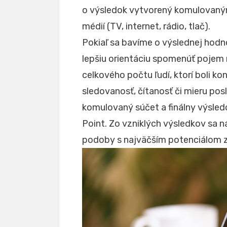
o výsledok vytvorený komulovaný
médií (TV, internet, rádio, tlač).
Pokiaľ sa bavíme o výslednej hod
lepšiu orientáciu spomenúť pojem
celkového počtu ľudí, ktorí boli k
sledovanosť, čítanosť či mieru po
komulovaný súčet a finálny výsled
Point. Zo vzniklých výsledkov sa n
podoby s najväčším potenciálom za