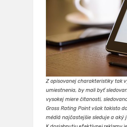
Z opisovanej charakteristiky tak v
umiestnenia, by mali byť sledované
vysokej miere čítanosti, sledovano
Gross Rating Point však takisto do
médiá najčastejšie sleduje a aký j
K dosiahnutiu efektívnej reklamy j