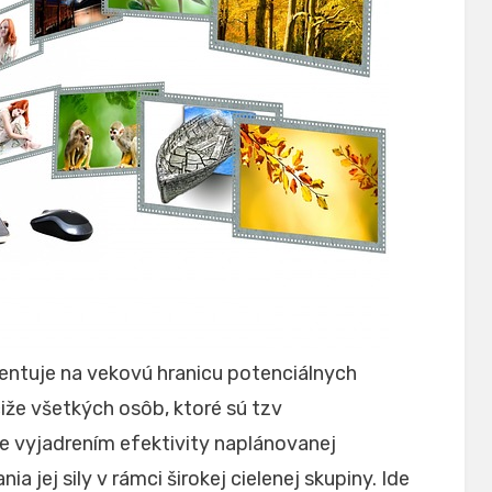
ientuje na vekovú hranicu potenciálnych
čiže všetkých osôb, ktoré sú tzv
je vyjadrením efektivity naplánovanej
 jej sily v rámci širokej cielenej skupiny. Ide