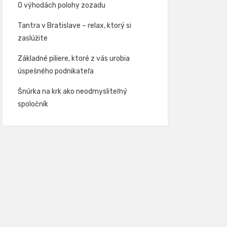
O výhodách polohy zozadu
Tantra v Bratislave – relax, ktorý si
zaslúžite
Základné piliere, ktoré z vás urobia
úspešného podnikateľa
Šnúrka na krk ako neodmysliteľný
spoločník