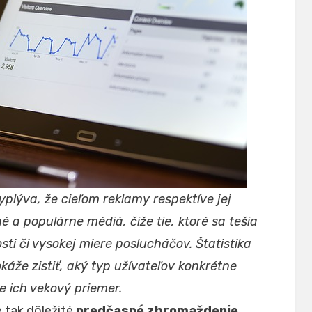
yplýva, že cieľom reklamy respektíve jej
 a populárne médiá, čiže tie, ktoré sa tešia
sti či vysokej miere poslucháčov. Štatistika
káže zistiť, aký typ užívateľov konkrétne
e ich vekový priemer.
e tak dôležité
predčasné zhromaždenie