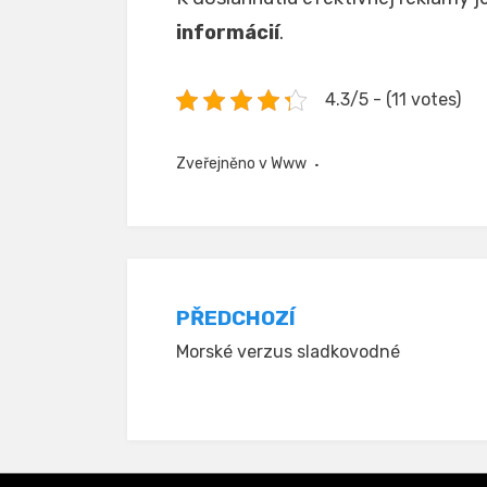
informácií
.
4.3/5 - (11 votes)
Zveřejněno v
Www
Navigace
PŘEDCHOZÍ
Morské verzus sladkovodné
pro
příspěvek