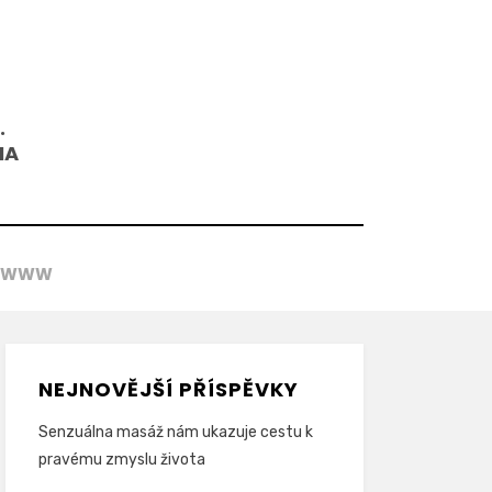
.
NA
WWW
NEJNOVĚJŠÍ PŘÍSPĚVKY
Senzuálna masáž nám ukazuje cestu k
pravému zmyslu života