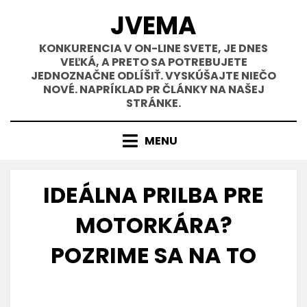
Přejít
JVEMA
k
obsahu
KONKURENCIA V ON-LINE SVETE, JE DNES
VEĽKÁ, A PRETO SA POTREBUJETE
JEDNOZNAČNE ODLÍŠIŤ. VYSKÚŠAJTE NIEČO
NOVÉ. NAPRÍKLAD PR ČLÁNKY NA NAŠEJ
STRÁNKE.
MENU
IDEÁLNA PRILBA PRE
MOTORKÁRA?
POZRIME SA NA TO