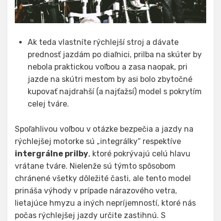
Ak teda vlastníte rýchlejší stroj a dávate
prednosť jazdám po diaľnici, prilba na skúter by
nebola praktickou voľbou a zasa naopak, pri
jazde na skútri mestom by asi bolo zbytočné
kupovať najdrahší (a najťažsí) model s pokrytím
celej tváre.
Spoľahlivou voľbou v otázke bezpečia a jazdy na
rýchlejšej motorke sú „integrálky“ respektíve
intergrálne prilby
, ktoré pokrývajú celú hlavu
vrátane tváre. Nielenže sú týmto spôsobom
chránené všetky dôležité časti, ale tento model
prináša výhody v prípade nárazového vetra,
lietajúce hmyzu a iných nepríjemností, ktoré nás
počas rýchlejšej jazdy určite zastihnú. S