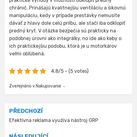
praktické výhody v možnosti odklopiť predný
chránič. Prinášajú kvalitnejšiu ventiláciu a šikovnú
manipuláciu, kedy v prípade prestávky nemusíte
dávať z hlavy dole celú prilbu, ale stačí iba odklopiť
predný kryt. V otázke bezpečia sú prakticky na
podobnej úrovni ako integrálky, no ide ako keby o
ich praktickejšiu podobu, ktorá je u motorkárov
veľmi obľúbená.
4.8/5 - (5 votes)
Zveřejněno v
Nakupovanie
Navigace
PŘEDCHOZÍ
pro
Efektívna reklama využíva nástroj GRP
příspěvek
NÁSLEDUJÍCÍ