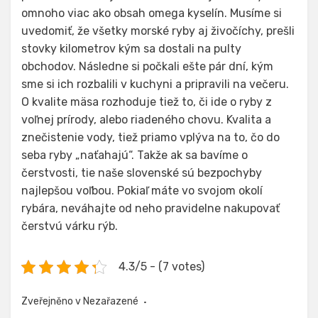
omnoho viac ako obsah omega kyselín. Musíme si
uvedomiť, že všetky morské ryby aj živočíchy, prešli
stovky kilometrov kým sa dostali na pulty
obchodov. Následne si počkali ešte pár dní, kým
sme si ich rozbalili v kuchyni a pripravili na večeru.
O kvalite mäsa rozhoduje tiež to, či ide o ryby z
voľnej prírody, alebo riadeného chovu. Kvalita a
znečistenie vody, tiež priamo vplýva na to, čo do
seba ryby „naťahajú“. Takže ak sa bavíme o
čerstvosti, tie naše slovenské sú bezpochyby
najlepšou voľbou. Pokiaľ máte vo svojom okolí
rybára
, neváhajte od neho pravidelne nakupovať
čerstvú várku rýb.
4.3/5 - (7 votes)
Zveřejněno v Nezařazené