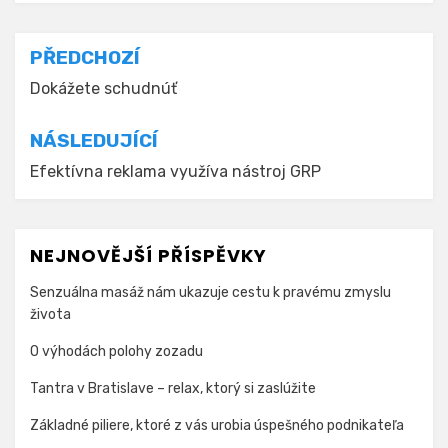
Navigace
PŘEDCHOZÍ
pro
Dokážete schudnúť
příspěvek
NÁSLEDUJÍCÍ
Efektívna reklama využíva nástroj GRP
NEJNOVĚJŠÍ PŘÍSPĚVKY
Senzuálna masáž nám ukazuje cestu k pravému zmyslu
života
O výhodách polohy zozadu
Tantra v Bratislave – relax, ktorý si zaslúžite
Základné piliere, ktoré z vás urobia úspešného podnikateľa