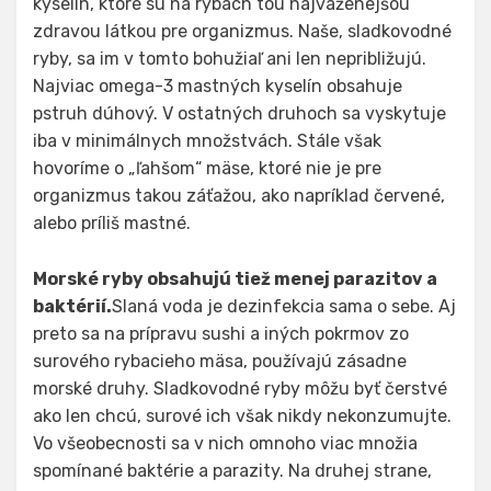
kyselín, ktoré sú na rybách tou najváženejšou
zdravou látkou pre organizmus. Naše, sladkovodné
ryby, sa im v tomto bohužiaľ ani len nepribližujú.
Najviac omega-3 mastných kyselín obsahuje
pstruh dúhový. V ostatných druhoch sa vyskytuje
iba v minimálnych množstvách. Stále však
hovoríme o „ľahšom“ mäse, ktoré nie je pre
organizmus takou záťažou, ako napríklad červené,
alebo príliš mastné.
Morské ryby obsahujú tiež menej parazitov a
baktérií.
Slaná voda je dezinfekcia sama o sebe. Aj
preto sa na prípravu sushi a iných pokrmov zo
surového rybacieho mäsa, používajú zásadne
morské druhy. Sladkovodné ryby môžu byť čerstvé
ako len chcú, surové ich však nikdy nekonzumujte.
Vo všeobecnosti sa v nich omnoho viac množia
spomínané baktérie a parazity. Na druhej strane,