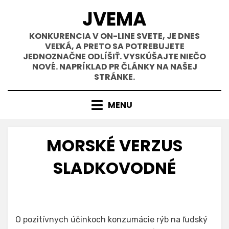
Přejít
JVEMA
k
obsahu
KONKURENCIA V ON-LINE SVETE, JE DNES
VEĽKÁ, A PRETO SA POTREBUJETE
JEDNOZNAČNE ODLÍŠIŤ. VYSKÚŠAJTE NIEČO
NOVÉ. NAPRÍKLAD PR ČLÁNKY NA NAŠEJ
STRÁNKE.
MENU
MORSKÉ VERZUS
SLADKOVODNÉ
O pozitívnych účinkoch konzumácie rýb na ľudský