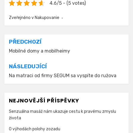
4.6/5 - (5 votes)
Zveřejněno v
Nakupovanie
Navigace
PŘEDCHOZÍ
pro
Mobilné domy a mobilheimy
příspěvek
NÁSLEDUJÍCÍ
Na matraci od firmy SEGUM sa vyspíte do ružova
NEJNOVĚJŠÍ PŘÍSPĚVKY
Senzuálna masáž nám ukazuje cestu k pravému zmyslu
života
O výhodách polohy zozadu