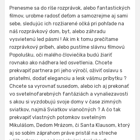
Prenesme sa do ríše rozprávok, alebo fantastických
filmov, urobme radosť deťom a samozrejme aj sami
sebe, sledujúc ich rozžiarené očká pri pohľade na
náš rozprávkový dom, byt, alebo záhradu
vysvietenú led pásmi ! Ak im k tomu prečítame
rozprávkový príbeh, alebo pustíme slávnu filmovú
Popolušku, oči malého človiečika budú žiariť
rovnako ako nádhera led osvetlenia. Chcete
prekvapiť partnera pri jeho výročí, oživiť oslavu s
priateľmi, dodať eleganciu a lesk vášmu príbytku ?
Chcete sa vyrovnať susedom, alebo ich aj prekonať
vo svetelnofarebných fantáziách a vynaliezavosti
s akou si vyzdobujú svoje domy v čase zimných
sviatkov, najmä Sviatkov vianočných ? A čo tak
prekvapiť vlastných potomkov svetelným
Mikulášom, Dedom Mrázom, či Santa Klausom, ktorý
aj so sobím záprahom práve pristál na streche