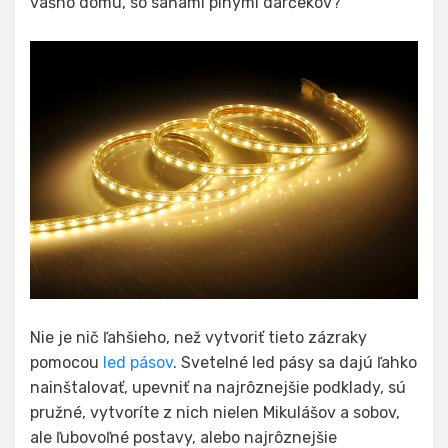
vášho domu, so saňami plnými darčekov?
Nie je nič ľahšieho, než vytvoriť tieto zázraky
pomocou
led pásov
. Svetelné led pásy sa dajú ľahko
nainštalovať, upevniť na najrôznejšie podklady, sú
pružné, vytvoríte z nich nielen Mikulášov a sobov,
ale ľubovoľné postavy, alebo najrôznejšie