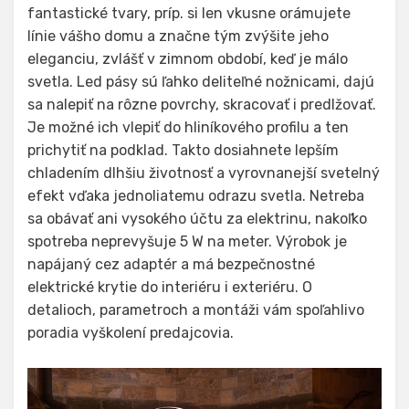
fantastické tvary, príp. si len vkusne orámujete
línie vášho domu a značne tým zvýšite jeho
eleganciu, zvlášť v zimnom období, keď je málo
svetla. Led pásy sú ľahko deliteľné nožnicami, dajú
sa nalepiť na rôzne povrchy, skracovať i predlžovať.
Je možné ich vlepiť do hliníkového profilu a ten
prichytiť na podklad. Takto dosiahnete lepším
chladením dlhšiu životnosť a vyrovnanejší svetelný
efekt vďaka jednoliatemu odrazu svetla. Netreba
sa obávať ani vysokého účtu za elektrinu, nakoľko
spotreba neprevyšuje 5 W na meter. Výrobok je
napájaný cez adaptér a má bezpečnostné
elektrické krytie do interiéru i exteriéru. O
detalioch, parametroch a montáži vám spoľahlivo
poradia vyškolení predajcovia.