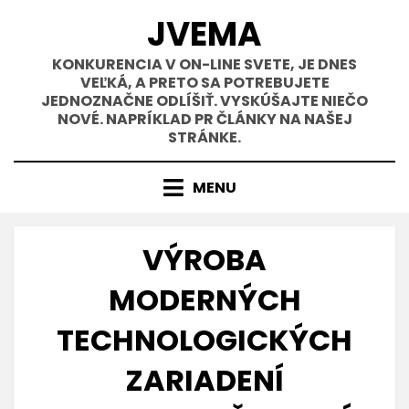
Přejít
JVEMA
k
obsahu
KONKURENCIA V ON-LINE SVETE, JE DNES
VEĽKÁ, A PRETO SA POTREBUJETE
JEDNOZNAČNE ODLÍŠIŤ. VYSKÚŠAJTE NIEČO
NOVÉ. NAPRÍKLAD PR ČLÁNKY NA NAŠEJ
STRÁNKE.
MENU
VÝROBA
MODERNÝCH
TECHNOLOGICKÝCH
ZARIADENÍ