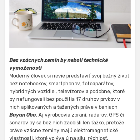
Bez vzácnych zemín by neboli technické
vymoženosti
Moderný človek si nevie predstaviť svoj bežný život
bez notebookov, smartphonov, fotoaparátov,
hybridných vozidiel, televízorov a podobne, ktoré
by nefungovali bez použitia 17 druhov prvkov v
nich aplikovaných a ťažených práve v baniach
Bayan Obo
. Aj výrobcovia zbraní, radarov, GPS či
sonarov by sa bez nich zaobišli len ťažko, pretože
práve vzácne zeminy majú elektromagnetické
vlastnosti, ktoré vplývajú na silu, rýchlosť,