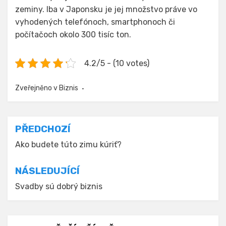
zeminy. Iba v Japonsku je jej množstvo práve vo
vyhodených telefónoch, smartphonoch či
počítačoch okolo 300 tisíc ton.
4.2/5 - (10 votes)
Zveřejněno v
Biznis
Navigace
PŘEDCHOZÍ
pro
Ako budete túto zimu kúriť?
příspěvek
NÁSLEDUJÍCÍ
Svadby sú dobrý biznis