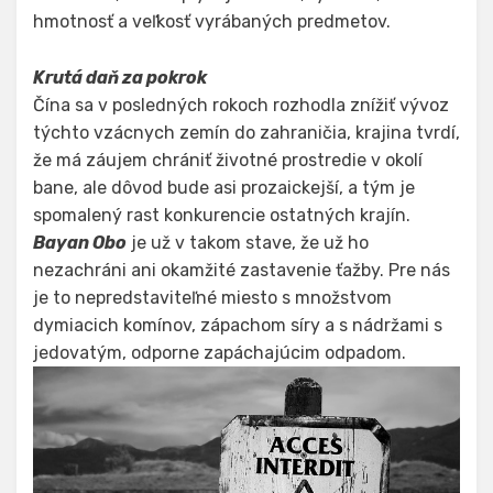
hmotnosť a veľkosť vyrábaných predmetov.
Krutá daň za pokrok
Čína sa v posledných rokoch rozhodla znížiť vývoz
týchto vzácnych zemín do zahraničia, krajina tvrdí,
že má záujem chrániť životné prostredie v okolí
bane, ale dôvod bude asi prozaickejší, a tým je
spomalený rast konkurencie ostatných krajín.
Bayan Obo
je už v takom stave, že už ho
nezachráni ani okamžité zastavenie ťažby. Pre nás
je to nepredstaviteľné miesto s množstvom
dymiacich komínov, zápachom síry a s nádržami s
jedovatým, odporne zapáchajúcim odpadom.