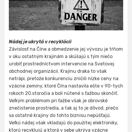
Nádej je ukrytá v recyklácii
Závislosť na Číne a obmedzenie jej vývozu je tŕňom
v oku ostatným krajinám a skúšajú s tým niečo
urobiť prostredníctvom intervencie na Svetovej
obchodnej organizácii. Krajinu draka to však
netrápi, pretože konkurenciu zničili nízke ceny na
vzácne zeminy, ktoré Čína nastavila ešte v 90-tych
rokoch 20.storočia a boli nútené s ťažbou skončiť.
Veľkým problémom pri ťažbe však je obrovské
znečistenie prostredia, a tak aj to je dôvod, prečo
sa ostatné krajiny do tohto biznisu nepúšťajú.
Veľkú nádej však vkladajú do použitej elektroniky,
ktorú recyklujú a ktorá v sebe ukrýva vzácne