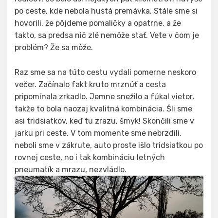
po ceste, kde nebola hustá premávka. Stále sme si
hovorili, že pôjdeme pomaličky a opatrne, a že
takto, sa predsa nič zlé nemôže stať. Vete v čom je
problém? Že sa môže.
Raz sme sa na túto cestu vydali pomerne neskoro
večer. Začínalo fakt kruto mrznúť a cesta
pripomínala zrkadlo. Jemne snežilo a fúkal vietor,
takže to bola naozaj kvalitná kombinácia. Šli sme
asi tridsiatkov, keď tu zrazu, šmyk! Skončili sme v
jarku pri ceste. V tom momente sme nebrzdili,
neboli sme v zákrute, auto proste išlo tridsiatkou po
rovnej ceste, no i tak kombináciu letných
pneumatík a mrazu, nezvládlo.