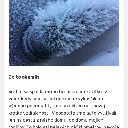
Je to okamih
Vrátim sa späť k nášmu hororovému zážitku. V
zime, kedy sme sa pekne krásne vykašľali na
výmenu pneumatík, sme jazdili len na naozaj
krátke vzdialenosti. V podstate sme auto využívali
len na cestu z nášho domu, do domu mojich
rodičov, čo bolo asi nejakých päť kilometrov, navyše