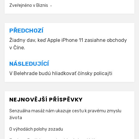
Zveřejněno v
Biznis
Navigace
PŘEDCHOZÍ
pro
Žiadny dav, keď Apple iPhone 11 zasiahne obchody
v Číne.
příspěvek
NÁSLEDUJÍCÍ
V Belehrade budú hliadkovať čínsky policajti
NEJNOVĚJŠÍ PŘÍSPĚVKY
Senzuálna masáž nám ukazuje cestu k pravému zmyslu
života
O výhodách polohy zozadu