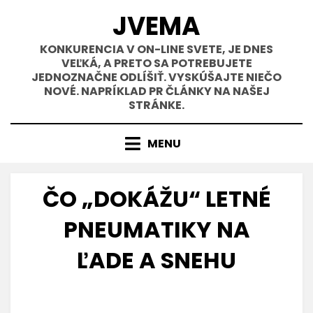
Přejít
JVEMA
k
obsahu
KONKURENCIA V ON-LINE SVETE, JE DNES
VEĽKÁ, A PRETO SA POTREBUJETE
JEDNOZNAČNE ODLÍŠIŤ. VYSKÚŠAJTE NIEČO
NOVÉ. NAPRÍKLAD PR ČLÁNKY NA NAŠEJ
STRÁNKE.
MENU
ČO „DOKÁŽU“ LETNÉ
PNEUMATIKY NA
ĽADE A SNEHU