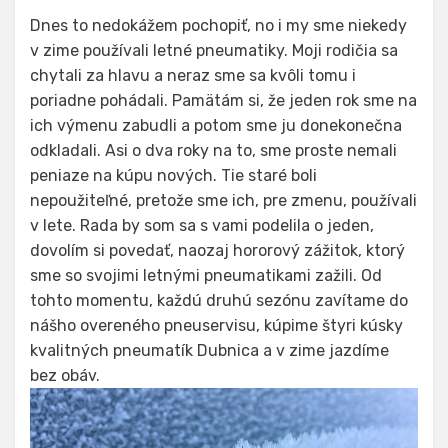
Dnes to nedokážem pochopiť, no i my sme niekedy
v zime používali letné pneumatiky. Moji rodičia sa
chytali za hlavu a neraz sme sa kvôli tomu i
poriadne pohádali. Pamätám si, že jeden rok sme na
ich výmenu zabudli a potom sme ju donekonečna
odkladali. Asi o dva roky na to, sme proste nemali
peniaze na kúpu nových. Tie staré boli
nepoužiteľné, pretože sme ich, pre zmenu, používali
v lete. Rada by som sa s vami podelila o jeden,
dovolím si povedať, naozaj hororový zážitok, ktorý
sme so svojimi letnými pneumatikami zažili. Od
tohto momentu, každú druhú sezónu zavítame do
nášho overeného pneuservisu, kúpime štyri kúsky
kvalitných pneumatík Dubnica a v zime jazdíme
bez obáv.