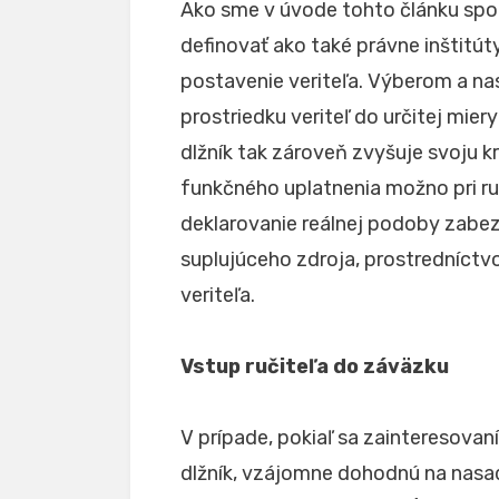
Ako sme v úvode tohto článku sp
definovať ako také právne inštitú
postavenie veriteľa. Výberom a 
prostriedku veriteľ do určitej mier
dlžník tak zároveň zvyšuje svoju kr
funkčného uplatnenia možno pri r
deklarovanie reálnej podoby zabe
suplujúceho zdroja, prostredníct
veriteľa.
Vstup ručiteľa do záväzku
V prípade, pokiaľ sa zainteresovaní
dlžník, vzájomne dohodnú na nasade