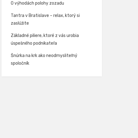
O výhodách polohy zozadu
Tantra v Bratislave – relax, ktorý si
zaslúžite
Základné piliere, ktoré z vás urobia
úspešného podnikateľa
Šnúrka na krk ako neodmysliteľný
spoločník