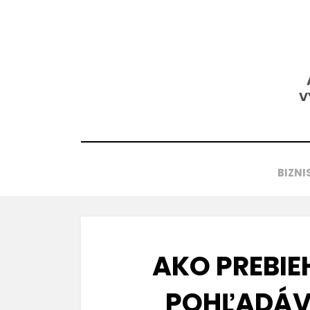
Přejít
k
obsahu
V
BIZNI
AKO PREBIE
POHĽADÁV