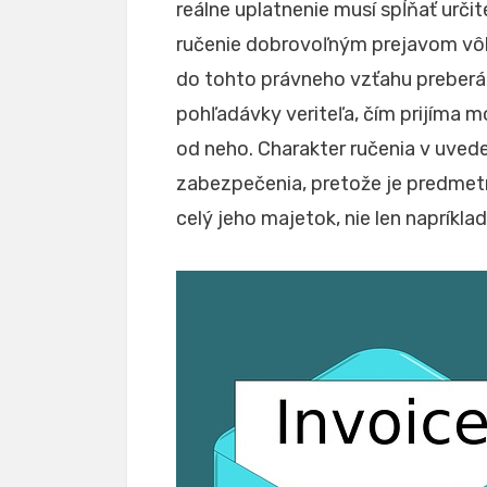
reálne uplatnenie musí spĺňať určit
ručenie dobrovoľným prejavom vôle
do tohto právneho vzťahu preberá
pohľadávky veriteľa, čím prijíma 
od neho. Charakter ručenia v uve
zabezpečenia, pretože je predmetn
celý jeho majetok, nie len napríkl