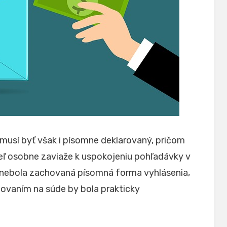
 musí byť však i písomne deklarovaný, pričom
teľ osobne zaviaže k uspokojeniu pohľadávky v
by nebola zachovaná písomná forma vyhlásenia,
alovaním na súde by bola prakticky