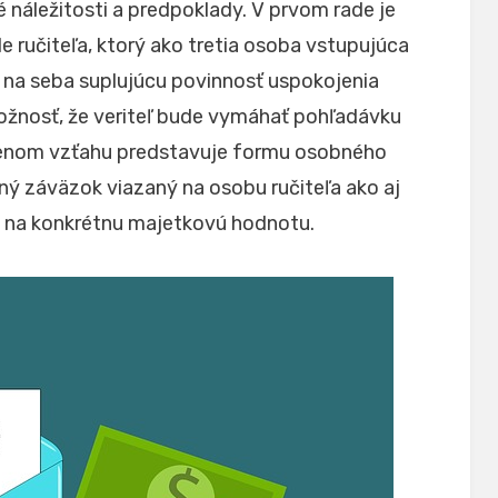
é náležitosti a predpoklady. V prvom rade je
 ručiteľa, ktorý ako tretia osoba vstupujúca
 na seba suplujúcu povinnosť uspokojenia
možnosť, že veriteľ bude vymáhať pohľadávku
denom vzťahu predstavuje formu osobného
ý záväzok viazaný na osobu ručiteľa ako aj
ad na konkrétnu majetkovú hodnotu.