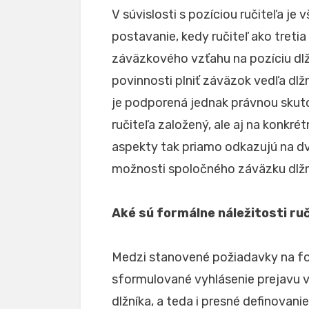
V súvislosti s pozíciou ručiteľa je
postavanie, kedy ručiteľ ako tret
záväzkového vzťahu na pozíciu dlž
povinnosti plniť záväzok vedľa dlž
je podporená jednak právnou skuto
ručiteľa založený, ale aj na konkré
aspekty tak priamo odkazujú na d
možnosti spoločného záväzku dlžník
Aké sú formálne náležitosti ru
Medzi stanovené požiadavky na for
sformulované vyhlásenie prejavu vô
dlžníka, a teda i presné definovani