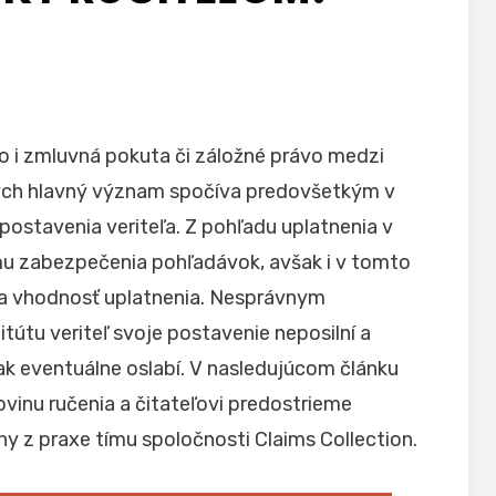
ako i zmluvná pokuta či záložné právo medzi
ých hlavný význam spočíva predovšetkým v
postavenia veriteľa. Z pohľadu uplatnenia v
mu zabezpečenia pohľadávok, avšak i v tomto
a vhodnosť uplatnenia. Nesprávnym
útu veriteľ svoje postavenie neposilní a
k eventuálne oslabí. V nasledujúcom článku
ovinu ručenia a čitateľovi predostrieme
y z praxe tímu spoločnosti Claims Collection.