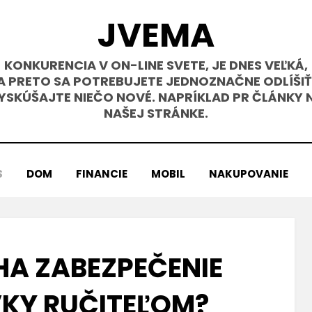
JVEMA
KONKURENCIA V ON-LINE SVETE, JE DNES VEĽKÁ,
A PRETO SA POTREBUJETE JEDNOZNAČNE ODLÍŠIŤ
YSKÚŠAJTE NIEČO NOVÉ. NAPRÍKLAD PR ČLÁNKY 
NAŠEJ STRÁNKE.
S
DOM
FINANCIE
MOBIL
NAKUPOVANIE
HA ZABEZPEČENIE
KY RUČITEĽOM?