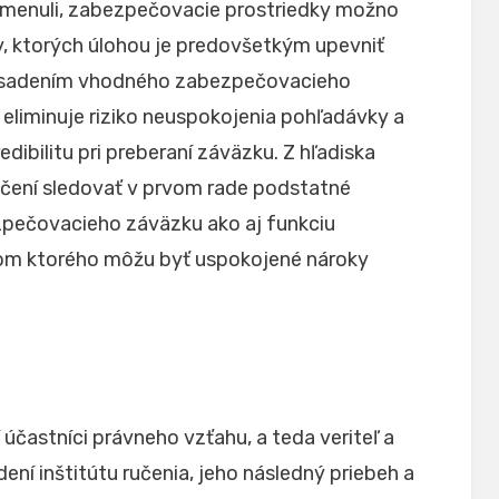
omenuli, zabezpečovacie prostriedky možno
ty, ktorých úlohou je predovšetkým upevniť
nasadením vhodného zabezpečovacieho
y eliminuje riziko neuspokojenia pohľadávky a
edibilitu pri preberaní záväzku. Z hľadiska
učení sledovať v prvom rade podstatné
zpečovacieho záväzku ako aj funkciu
vom ktorého môžu byť uspokojené nároky
 účastníci právneho vzťahu, a teda veriteľ a
ní inštitútu ručenia, jeho následný priebeh a