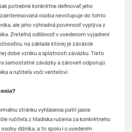
 však potrebné konkrétne definovať jeho
ia zainteresovaná osoba nevstupuje do tohto
níka, ale jeho výhradná povinnosť vyplýva z
níka. Zreteľná odlišnosť v uvedenom vyjadrení
čnosťou, na základe ktorej je záväzok
tnej dobe vzniku a splatnosti záväzku. Tieto
va samostatné záväzky a zároveň odporujú
a a ručiteľa voči veriteľovi.
čenia?
málnu stránku vyhlásenia patrí jasne
le ručiteľa z hľadiska ručenia za konkrétneho
e osoby dlžníka, a to spolu i s uvedením