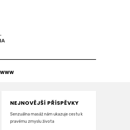
.
NA
WWW
NEJNOVĚJŠÍ PŘÍSPĚVKY
Senzuálna masáž nám ukazuje cestu k
pravému zmyslu života