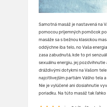
Samotná masáž je nastavená na Va
pomocou príjemných pomôcok pozd
masáže sa s bežnou klasickou masá
oddýchne iba telo, no Vaša energi
zasa zabudnutá, kde to pri senzuá
sexuálnu energiu, jej pozdvihnutie
dráždivými dotykmi na Vašom tel
najcitlivejším partiám Vášho tela
Nie je vylúčené ani dosiahnutie vy
poriadku. Na túto masáž tak ľahk