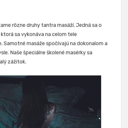
kame rôzne druhy tantra masáží. Jedná sa o
, ktorá sa vykonáva na celom tele
rtie. Samotné masáže spočívajú na dokonalom a
sle. Naše špeciálne školené masérky sa
lý zážitok.