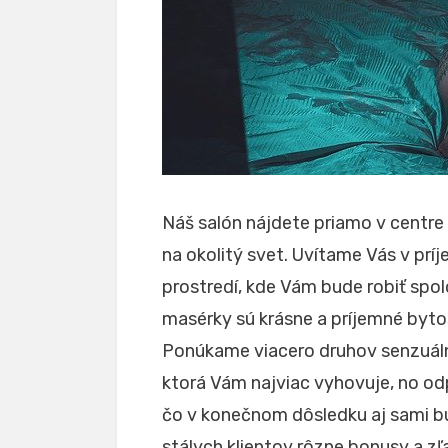
Náš salón nájdete priamo v centre
na okolitý svet. Uvítame Vás v p
prostredí, kde Vám bude robiť spo
masérky sú krásne a príjemné bytos
Ponúkame viacero druhov senzuálny
ktorá Vám najviac vyhovuje, no o
čo v konečnom dôsledku aj sami bu
stálych klientov rôzne bonusy a zľa