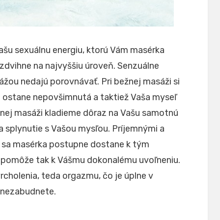
šu sexuálnu energiu, ktorú Vám masérka
vihne na najvyššiu úroveň. Senzuálne
žou nedajú porovnávať. Pri bežnej masáži si
a ostane nepovšimnutá a taktiež Vaša myseľ
lnej masáži kladieme dôraz na Vašu samotnú
 a splynutie s Vašou mysľou. Príjemnými a
e sa masérka postupne dostane k tým
 a pomôže tak k Vášmu dokonalému uvoľneniu.
vrcholenia, teda orgazmu, čo je úplne v
o nezabudnete.