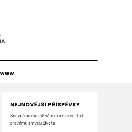
.
NA
WWW
NEJNOVĚJŠÍ PŘÍSPĚVKY
Senzuálna masáž nám ukazuje cestu k
pravému zmyslu života