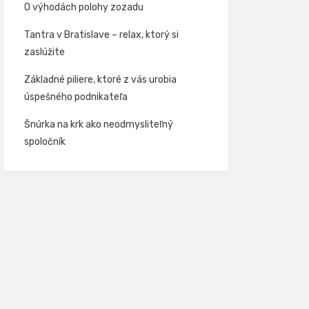
O výhodách polohy zozadu
Tantra v Bratislave – relax, ktorý si
zaslúžite
Základné piliere, ktoré z vás urobia
úspešného podnikateľa
Šnúrka na krk ako neodmysliteľný
spoločník