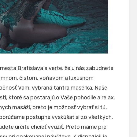
 mesta Bratislava a verte, že u nás zabudnete
ríjemnom, čistom, voňavom a luxusnom
ločnosť Vami vybraná tantra masérka. Naše
ti, ktoré sa postarajú o Vaše pohodlie a relax.
ch masáží, preto je možnosť vybrať si tú,
dporúčame postupne vyskúšať si zo všetkých,
dete určite chcieť využiť. Preto máme pre
vy pri opakovanej návšteve. K dispozícii je