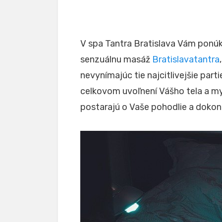
V spa Tantra Bratislava Vám ponú
senzuálnu masáž
Bratislavatantra
nevynímajúc tie najcitlivejšie pa
celkovom uvoľnení Vášho tela a my
postarajú o Vaše pohodlie a dokona