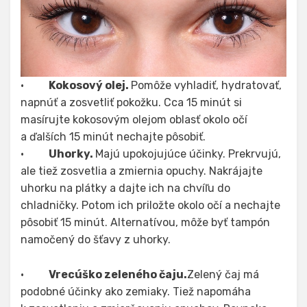
·
Kokosový olej.
Pomôže vyhladiť, hydratovať,
napnúť a zosvetliť pokožku. Cca 15 minút si
masírujte kokosovým olejom oblasť okolo očí
a ďalších 15 minút nechajte pôsobiť.
·
Uhorky.
Majú upokojujúce účinky. Prekrvujú,
ale tiež zosvetlia a zmiernia opuchy. Nakrájajte
uhorku na plátky a dajte ich na chvíľu do
chladničky. Potom ich priložte okolo očí a nechajte
pôsobiť 15 minút. Alternatívou, môže byť tampón
namočený do šťavy z uhorky.
·
Vrecúško zeleného čaju.
Zelený čaj má
podobné účinky ako zemiaky. Tiež napomáha