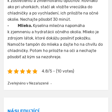
k zosvetleniu a zmierňovaniu opuchov. Rovnako
ako pri uhorkách, stačí ak vložíte vrecúška do
chladničky a po vychladení, ich priložíte na očné
okolie. Nechajte pôsobiť 30 minút.
·
Mlieko.
Kyselina mliečna napomáha
k zjemneniu a hydratácii očného okolia. Mlieko je
zdrojom látok, ktoré dokážu posilniť pokožku.
Namočte tampón do mlieka a dajte ho na chvíľu do
chladničky. Potom ho priložte na oči a nechajte
pôsobiť až kým sa nezohreje.
4.8/5 - (10 votes)
Zveřejněno v Nezařazené
Navigace
NÁSLEDUJÍCÍ