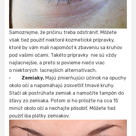
Samozrejme, že príčinu treba odstrániť. Môžete
však tiež použiť niektoré kozmetické prípravky,
ktoré by vám mali napomôcť k zbaveniu sa kruhov
pod vašimi očami. Takéto prípravky nie sú vždy
najlacnejšie, a preto si povieme niečo viac
o niektorých lacnejších alternatívach.
·
Zemiaky.
Majú zmierňujúci účinok na opuchy
okolo očí a napomáhajú zosvetliť tmavé kruhy.
Stačí ak postrúhate zemiak a namočíte tampón do
šťavy zo zemiaka. Potom si ho priložte na cca 15
minút okolo očí a nechajte pôsobiť. Môžete tiež
použiť iba plátky zemiakov.